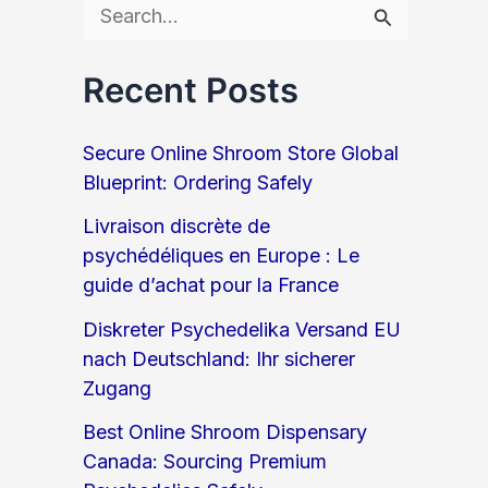
S
e
Recent Posts
a
r
Secure Online Shroom Store Global
c
Blueprint: Ordering Safely
h
Livraison discrète de
psychédéliques en Europe : Le
f
guide d’achat pour la France
o
Diskreter Psychedelika Versand EU
r
nach Deutschland: Ihr sicherer
:
Zugang
Best Online Shroom Dispensary
Canada: Sourcing Premium