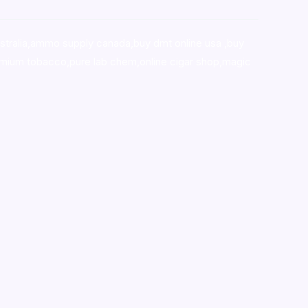
stralia,ammo supply canada
,
buy dmt online usa
,
buy
mium tobacco,pure lab chem,online cigar shop,magic