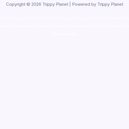
Copyright © 2026 Trippy Planet | Powered by Trippy Planet
oke shop
,
buy ketamine online usa
,
buy magic mushroms online au
ammunition europe,
cohiba cigar shop
,
premium cigars australia
,
pre
shrooms usa,