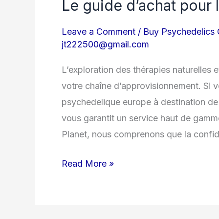
discrète
Le guide d’achat pour 
de
Leave a Comment
/
Buy Psychedelics 
psychédéliques
jt222500@gmail.com
en
Europe
L’exploration des thérapies naturelles 
:
votre chaîne d’approvisionnement. Si v
Le
psychedelique europe à destination de 
guide
vous garantit un service haut de gamme
d’achat
Planet, nous comprenons que la confiden
pour
la
Read More »
France