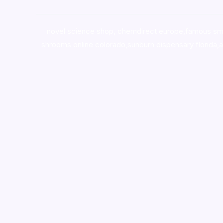
novel science shop
,
chemdirect europe
,
famous sm
shrooms online colorado
,
sunburn dispensary florida
,