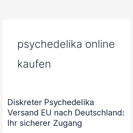
Skip
to
content
psychedelika online
kaufen
Diskreter Psychedelika
Diskreter
Psychedelika
Versand EU nach Deutschland:
Versand
Ihr sicherer Zugang
EU