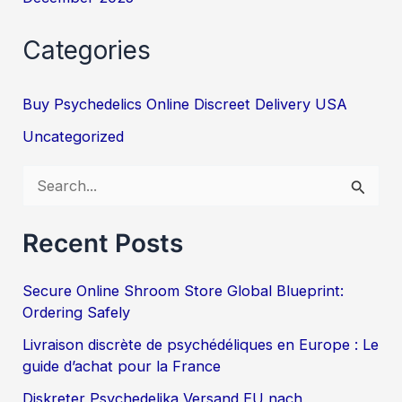
Categories
Buy Psychedelics Online Discreet Delivery USA
Uncategorized
S
e
Recent Posts
a
r
Secure Online Shroom Store Global Blueprint:
c
Ordering Safely
h
Livraison discrète de psychédéliques en Europe : Le
f
guide d’achat pour la France
o
Diskreter Psychedelika Versand EU nach