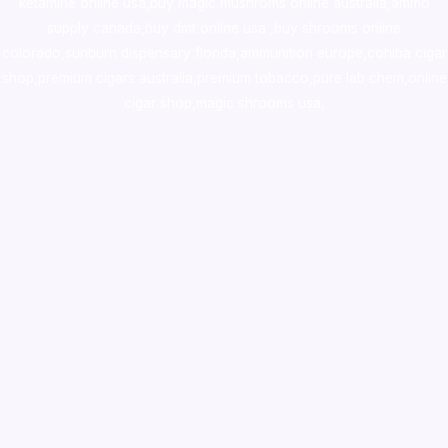
ketamine online usa
,
buy magic mushroms online australia,ammo
supply canada
,
buy dmt online usa
,
buy shrooms online
colorado
,
sunburn dispensary florida
,ammunition europe,
cohiba cigar
shop
,
premium cigars australia
,
premium tobacco,pure lab chem,online
cigar shop,magic shrooms usa,